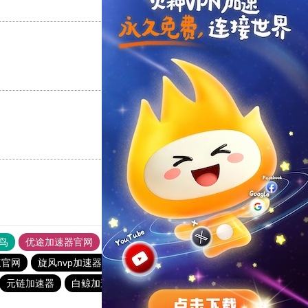
支持
[0]
反对
[0]
支持
[0]
反对
[0]
支持
[0]
反对
[0]
鸟
优途加速器官网
风驰加速器
旋风加速器
八戒看书
速官网
旋风nvp加速器
俺来买下载站
toto加速器
元链加速器
白鲸加速器
极光加速器官网
火箭加速器