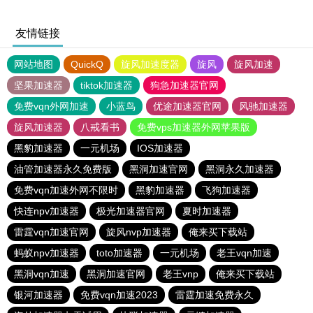
友情链接
网站地图
QuickQ
旋风加速度器
旋风
旋风加速
坚果加速器
tiktok加速器
狗急加速器官网
免费vqn外网加速
小蓝鸟
优途加速器官网
风驰加速器
旋风加速器
八戒看书
免费vps加速器外网苹果版
黑豹加速器
一元机场
IOS加速器
油管加速器永久免费版
黑洞加速官网
黑洞永久加速器
免费vqn加速外网不限时
黑豹加速器
飞狗加速器
快连npv加速器
极光加速器官网
夏时加速器
雷霆vqn加速官网
旋风nvp加速器
俺来买下载站
蚂蚁npv加速器
toto加速器
一元机场
老王vqn加速
黑洞vqn加速
黑洞加速官网
老王vnp
俺来买下载站
银河加速器
免费vqn加速2023
雷霆加速免费永久