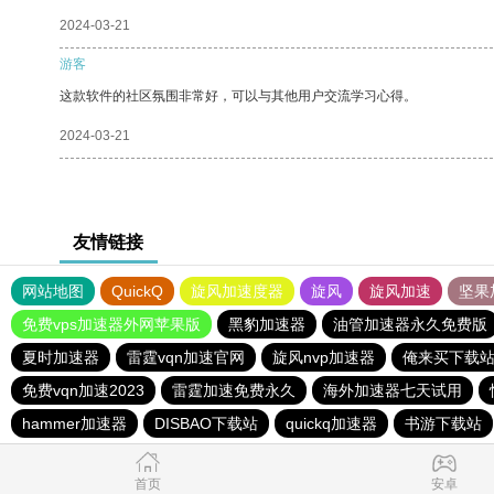
2024-03-21
游客
这款软件的社区氛围非常好，可以与其他用户交流学习心得。
2024-03-21
友情链接
网站地图
QuickQ
旋风加速度器
旋风
旋风加速
坚果
免费vps加速器外网苹果版
黑豹加速器
油管加速器永久免费版
夏时加速器
雷霆vqn加速官网
旋风nvp加速器
俺来买下载
免费vqn加速2023
雷霆加速免费永久
海外加速器七天试用
hammer加速器
DISBAO下载站
quickq加速器
书游下载站
首页
安卓