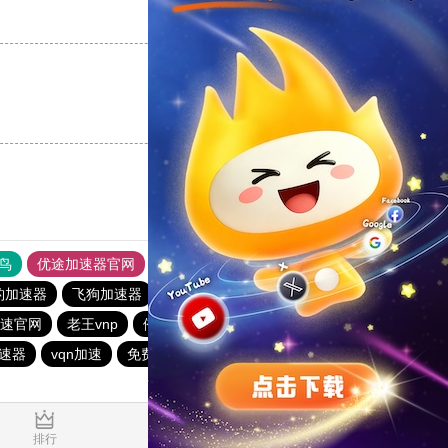
支持
[0]
反对
[0]
支持
[0]
反对
[0]
鸟
优途加速器官网
风驰加速器
旋风加速器
八戒看书
豹加速器
飞狗加速器
快连npv加速器
极光加速器官网
速官网
老王vnp
俺来买下载站
银河加速器
速器
vqn加速
免费跨墙软件
夏时加速器
1.673892s
排行
推荐