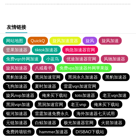
友情链接
网站地图
QuickQ
旋风加速度器
旋风
旋风加速
坚果加速器
tiktok加速器
狗急加速器官网
免费vqn外网加速
小蓝鸟
优途加速器官网
风驰加速器
旋风加速器
八戒看书
免费vps加速器外网苹果版
黑豹加速器
黑洞加速官网
黑洞永久加速器
黑豹加速器
飞狗加速器
夏时加速器
雷霆vqn加速官网
旋风nvp加速器
俺来买下载站
toto加速器
老王vqn加速
黑洞vqn加速
黑洞加速官网
老王vnp
俺来买下载站
银河加速器
雷霆加速免费永久
海外加速器七天试用
元链加速器
白鲸加速器
极光加速器官网
火箭加速器
免费跨墙软件
hammer加速器
DISBAO下载站