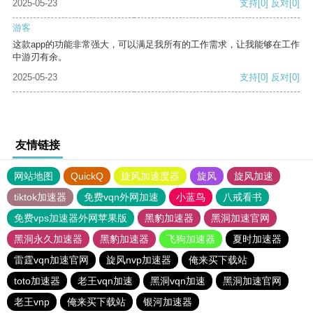
2025-05-23
支持
[0]
反对
[0]
游客
这款app的功能非常强大，可以满足我所有的工作需求，让我能够在工作
中游刃有余。
2025-05-23
支持
[0]
反对
[0]
友情链接
网站地图
QuickQ
旋风加速度器
旋风
旋风加速
tiktok加速器
免费vqn外网加速
小蓝鸟
八戒看书
免费vps加速器外网苹果版
黑豹加速器
黑洞加速官网
黑洞永久加速器
黑豹加速器
飞狗加速器
夏时加速器
雷霆vqn加速官网
旋风nvp加速器
俺来买下载站
toto加速器
老王vqn加速
黑洞vqn加速
黑洞加速官网
老王vnp
俺来买下载站
银河加速器