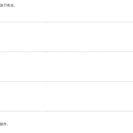
中游刃有余。
悉操作。