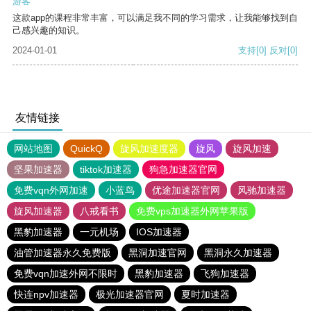
游客
这款app的课程非常丰富，可以满足我不同的学习需求，让我能够找到自
己感兴趣的知识。
2024-01-01
支持
[0]
反对
[0]
友情链接
网站地图
QuickQ
旋风加速度器
旋风
旋风加速
坚果加速器
tiktok加速器
狗急加速器官网
免费vqn外网加速
小蓝鸟
优途加速器官网
风驰加速器
旋风加速器
八戒看书
免费vps加速器外网苹果版
黑豹加速器
一元机场
IOS加速器
油管加速器永久免费版
黑洞加速官网
黑洞永久加速器
免费vqn加速外网不限时
黑豹加速器
飞狗加速器
快连npv加速器
极光加速器官网
夏时加速器