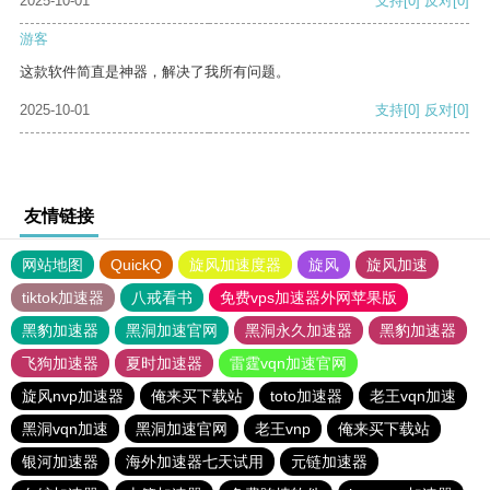
2025-10-01
支持
[0]
反对
[0]
游客
这款软件简直是神器，解决了我所有问题。
2025-10-01
支持
[0]
反对
[0]
友情链接
网站地图
QuickQ
旋风加速度器
旋风
旋风加速
tiktok加速器
八戒看书
免费vps加速器外网苹果版
黑豹加速器
黑洞加速官网
黑洞永久加速器
黑豹加速器
飞狗加速器
夏时加速器
雷霆vqn加速官网
旋风nvp加速器
俺来买下载站
toto加速器
老王vqn加速
黑洞vqn加速
黑洞加速官网
老王vnp
俺来买下载站
银河加速器
海外加速器七天试用
元链加速器