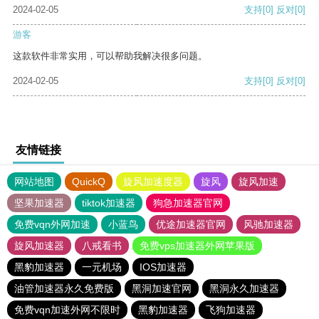
2024-02-05
支持
[0]
反对
[0]
游客
这款软件非常实用，可以帮助我解决很多问题。
2024-02-05
支持
[0]
反对
[0]
友情链接
网站地图
QuickQ
旋风加速度器
旋风
旋风加速
坚果加速器
tiktok加速器
狗急加速器官网
免费vqn外网加速
小蓝鸟
优途加速器官网
风驰加速器
旋风加速器
八戒看书
免费vps加速器外网苹果版
黑豹加速器
一元机场
IOS加速器
油管加速器永久免费版
黑洞加速官网
黑洞永久加速器
免费vqn加速外网不限时
黑豹加速器
飞狗加速器