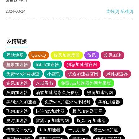
超棒啊 好用
2024-03-14
支持
[0]
反对
[0]
友情链接
网站地图
QuickQ
旋风加速度器
旋风
旋风加速
坚果加速器
tiktok加速器
狗急加速器官网
免费vqn外网加速
小蓝鸟
优途加速器官网
风驰加速器
旋风加速器
八戒看书
免费vps加速器外网苹果版
黑豹加速器
油管加速器永久免费版
黑洞加速官网
黑洞永久加速器
免费vqn加速外网不限时
黑豹加速器
飞狗加速器
快连npv加速器
极光加速器官网
夏时加速器
雷霆vqn加速官网
旋风nvp加速器
俺来买下载站
toto加速器
一元机场
老王vqn加速