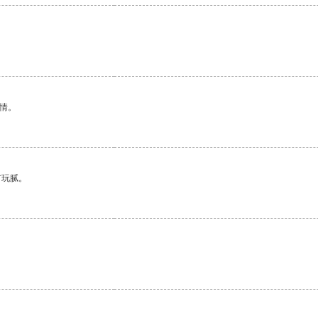
情。
有玩腻。