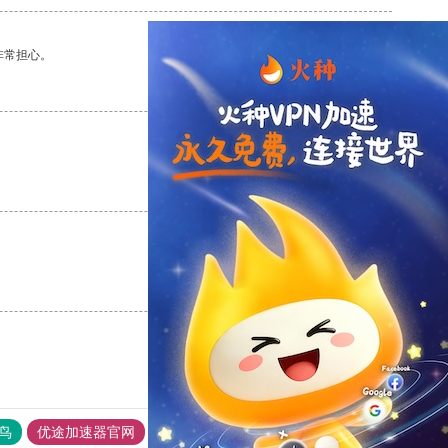
非常担心。
支持
[0]
反对
[0]
支持
[0]
反对
[0]
支持
[0]
反对
[0]
鸟
优途加速器官网
风驰加速器
旋风加速器
八戒看书