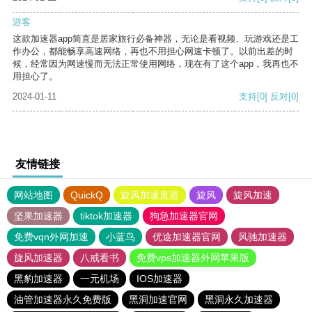
游客
这款加速器app简直是居家旅行必备神器，无论是看视频、玩游戏还是工
作办公，都能畅享高速网络，再也不用担心网速卡顿了。以前出差的时
候，经常因为网速慢而无法正常使用网络，现在有了这个app，我再也不
用担心了。
2024-01-11
支持
[0]
反对
[0]
友情链接
网站地图
QuickQ
旋风加速度器
旋风
旋风加速
坚果加速器
tiktok加速器
狗急加速器官网
免费vqn外网加速
小蓝鸟
优途加速器官网
风驰加速器
旋风加速器
八戒看书
免费vps加速器外网苹果版
黑豹加速器
一元机场
IOS加速器
油管加速器永久免费版
黑洞加速官网
黑洞永久加速器